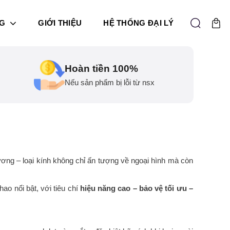
G
GIỚI THIỆU
HỆ THỐNG ĐẠI LÝ
Hoàn tiền 100%
Nếu sản phẩm bị lỗi từ nsx
gương – loại kính không chỉ ấn tượng về ngoại hình mà còn
ao nổi bật, với tiêu chí
hiệu năng cao – bảo vệ tối ưu –