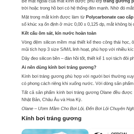
Bề mặt ngoài của mắt kính được phủ lớp
tráng gương p
trời hoặc trong hồ bơi có hệ thống đèn mạnh. Nhờ đó mắt 
Mặt trong mắt kính được làm từ
Polycarbonate cao cấp
số khúc xạ ổn định ở mức 0,00 ± 0,125 dp, mắt không bị 
Kết cấu ôm sát, kín nước hoàn toàn
Vòng đệm silicon mềm mại thiết kế theo công thái học, 
mũi tích hợp 3 size S/M/L linh hoạt, phù hợp với nhiều k
Dây đeo silicon bền – đàn hồi tốt, thiết kế 1 sợi tách đôi 
Ai nên dùng kính bơi tráng gương?
Kính bơi tráng gương phù hợp với người bơi thường xuyê
có phong cách riêng khi xuống nước. Với dòng sản phẩ
Tất cả sản phẩm kính bơi tráng gương Olane đều được 
Nhật Bản, Châu Âu và Hoa Kỳ.
Olane – Ươm Mầm Cho Bơi Lội, Đến Bơi Lội Chuyên Ngh
Kính bơi tráng gương