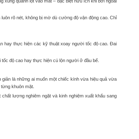
ng xung quanh lọt vào mắt – đặc biệt hữu ích khi bơi ngoài
 luôn rõ nét, không bị mờ dù cường độ vận động cao. Chỉ
lặn hay thực hiện các kỹ thuật xoay người tốc độ cao. Đai
 tốc độ cao hay thực hiện cú lộn người ở đầu bể.
n giản là những ai muốn một chiếc kính vừa hiệu quả vừa
 từng khuôn mặt.
át chất lượng nghiêm ngặt và kinh nghiệm xuất khẩu sang