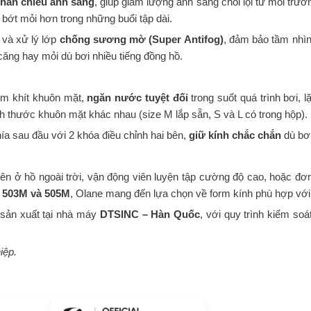
hản chiếu ánh sáng
, giúp giảm lượng ánh sáng chói lọi từ môi trườ
bớt mỏi hơn trong những buổi tập dài.
và xử lý lớp
chống sương mờ (Super Antifog)
, đảm bảo tầm nhìn
căng hay mỏi dù bơi nhiều tiếng đồng hồ.
ôm khít khuôn mặt,
ngăn nước tuyệt đối
trong suốt quá trình bơi, 
ích thước khuôn mặt khác nhau (size M lắp sẵn, S và L có trong hộp).
phía sau đầu với 2 khóa điều chỉnh hai bên,
giữ kính chắc chắn
dù bơi
n ở hồ ngoài trời, vận động viên luyện tập cường độ cao, hoặc đơ
m
503M và 505M
, Olane mang đến lựa chọn về form kính phù hợp với
sản xuất tại nhà máy
DTSINC – Hàn Quốc
, với quy trình kiểm so
iệp.