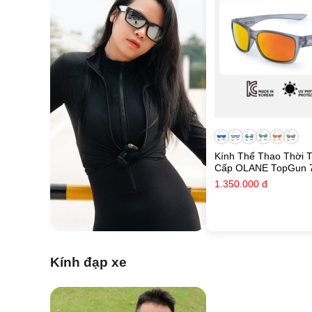
Kính Thể Thao Thời 
Cấp OLANE TopGun 
Cực Polarized Chống
1.350.000
đ
cho Nam và Nữ
Kính đạp xe