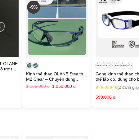
-9%
RT OLANE
 trợ thị
Kính thể thao OLANE Stealth
Gọng kính thể thao ch
o OLANE
M2 Clear – Chuyên dụng
thể lắp độ, dùng cho 
Pickleball & Chạy đêm
đá/bóng rổ/bóng chu
Giá
Giá
1.155.000
đ
1.050.000
đ
(2
đánh giá
)
gốc
hiện
là:
tại
590.000
đ
1.155.000 đ.
là:
1.050.000 đ.