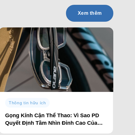
Xem thêm
Thông tin hữu ích
Gọng Kính Cận Thể Thao: Vì Sao PD
Quyết Định Tầm Nhìn Đỉnh Cao Của
Bạn?