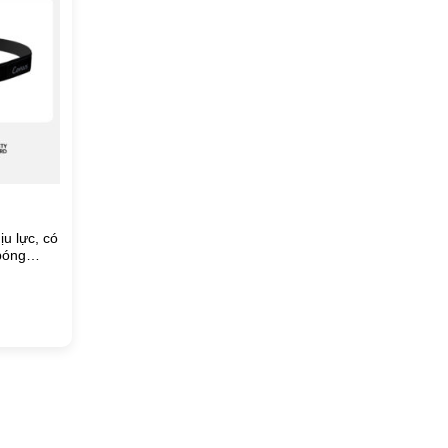
ịu lực, có
bóng
yền