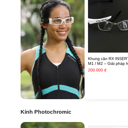
Khung cận RX INSE
M1 / M2 – Giải pháp hỗ
lực cho kính thể tha
200.000
đ
Kính Photochromic