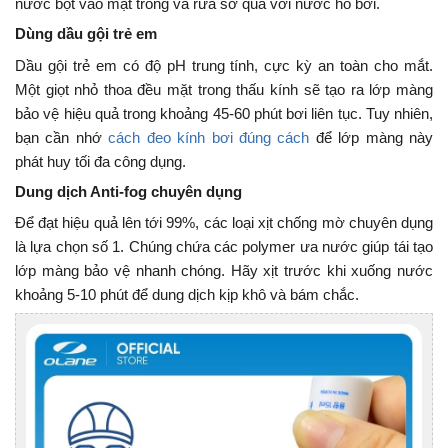
nước bọt vào mặt trong và rửa sơ qua với nước hồ bơi.
Dùng dầu gội trẻ em
Dầu gội trẻ em có độ pH trung tính, cực kỳ an toàn cho mắt.
Một giọt nhỏ thoa đều mặt trong thấu kính sẽ tạo ra lớp màng
bảo vệ hiệu quả trong khoảng 45-60 phút bơi liên tục. Tuy nhiên,
bạn cần nhớ
cách đeo kính bơi đúng cách
để lớp màng này
phát huy tối đa công dụng.
Dung dịch Anti-fog chuyên dụng
Để đạt hiệu quả lên tới 99%, các loại xịt chống mờ chuyên dụng
là lựa chọn số 1. Chúng chứa các polymer ưa nước giúp tái tạo
lớp màng bảo vệ nhanh chóng. Hãy xịt trước khi xuống nước
khoảng 5-10 phút để dung dịch kịp khô và bám chắc.