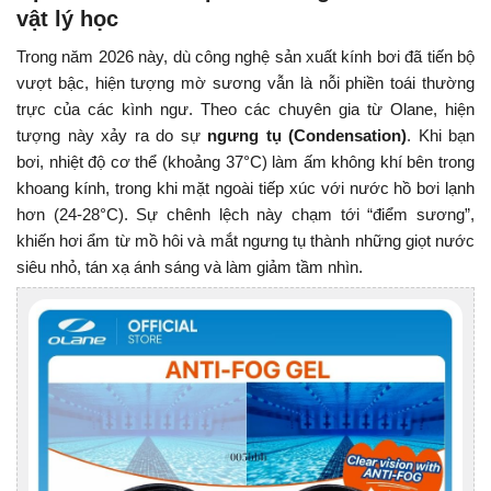
vật lý học
Trong năm 2026 này, dù công nghệ sản xuất kính bơi đã tiến bộ
vượt bậc, hiện tượng mờ sương vẫn là nỗi phiền toái thường
trực của các kình ngư. Theo các chuyên gia từ Olane, hiện
tượng này xảy ra do sự
ngưng tụ (Condensation)
. Khi bạn
bơi, nhiệt độ cơ thể (khoảng 37°C) làm ấm không khí bên trong
khoang kính, trong khi mặt ngoài tiếp xúc với nước hồ bơi lạnh
hơn (24-28°C). Sự chênh lệch này chạm tới “điểm sương”,
khiến hơi ẩm từ mồ hôi và mắt ngưng tụ thành những giọt nước
siêu nhỏ, tán xạ ánh sáng và làm giảm tầm nhìn.