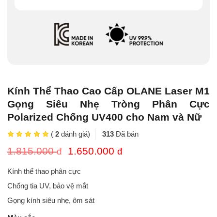
Kính Thể Thao Cao Cấp OLANE Laser M1
Gọng Siêu Nhẹ Tròng Phân Cực
Polarized Chống UV400 cho Nam và Nữ
(
2
đánh giá)
313
Đã bán
Giá
Giá
1.815.000
1.650.000
đ
đ
gốc
hiện
là:
tại
Kính thể thao phân cực
1.815.000 đ.
là:
Chống tia UV, bảo vệ mắt
1.650.000 đ.
Gọng kính siêu nhẹ, ôm sát