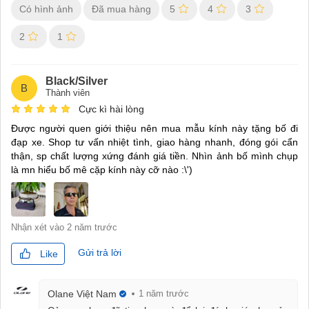
Có hình ảnh
Đã mua hàng
5
4
3
2
1
Black/Silver
B
Thành viên
Cực kì hài lòng
Được người quen giới thiệu nên mua mẫu kính này tặng bố đi
đạp xe. Shop tư vấn nhiệt tình, giao hàng nhanh, đóng gói cẩn
thận, sp chất lượng xứng đánh giá tiền. Nhìn ảnh bố mình chụp
là mn hiểu bố mê cặp kính này cỡ nào :\')
Nhận xét vào
2 năm trước
Gửi trả lời
Like
Olane Việt Nam
1 năm trước