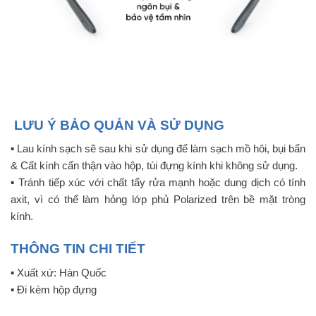
LƯU Ý BẢO QUẢN VÀ SỬ DỤNG
▪️ Lau kính sạch sẽ sau khi sử dụng để làm sạch mồ hôi, bụi bẩn
& Cất kính cẩn thận vào hộp, túi đựng kính khi không sử dụng.
▪️ Tránh tiếp xúc với chất tẩy rửa mạnh hoặc dung dịch có tính
axit, vì có thể làm hỏng lớp phủ Polarized trên bề mặt tròng
kính.
THÔNG TIN CHI TIẾT
▪️ Xuất xứ: Hàn Quốc
▪️ Đi kèm hộp đựng