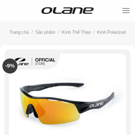
Bỏ
qua
nội
dung
Trang chủ
/
Sản phẩm
/
Kính Thể Thao
/
Kính Polarized
-9%