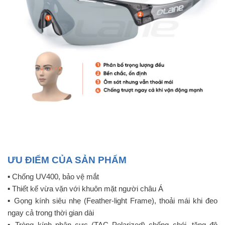
ƯU ĐIỂM CỦA SẢN PHẨM
▪️ Chống UV400, bảo vệ mắt
▪️ Thiết kế vừa vặn với khuôn mặt người châu Á
▪️ Gọng kính siêu nhẹ (Feather-light Frame), thoải mái khi đeo
ngay cả trong thời gian dài
▪️ Tròng kính phân cực (TAC Polarized) chống chói, tăng độ